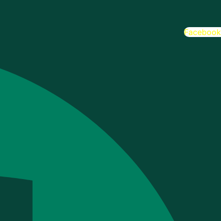
Facebook