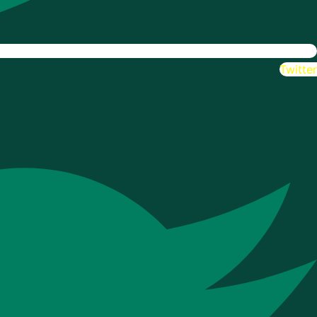
Twitter