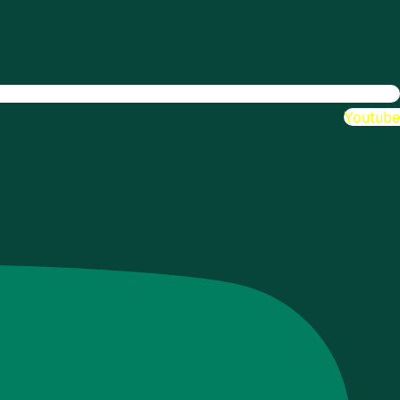
Youtube